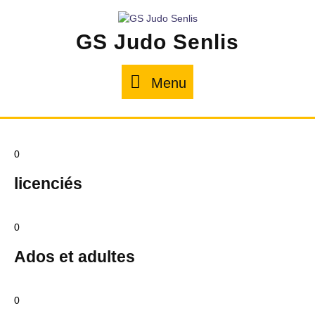
GS Judo Senlis
Menu
0
licenciés
0
Ados et adultes
0