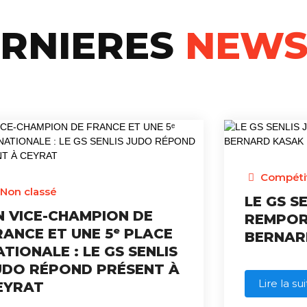
ERNIERES
NEW
Compéti
Non classé
LE GS S
N VICE-CHAMPION DE
REMPOR
RANCE ET UNE 5ᵉ PLACE
BERNAR
ATIONALE : LE GS SENLIS
UDO RÉPOND PRÉSENT À
Lire la su
EYRAT