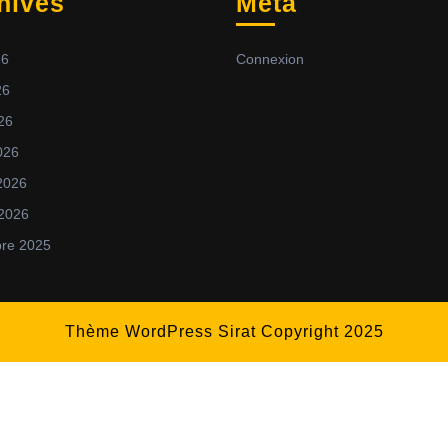
hives
Méta
26
Connexion
26
026
026
 2026
 2026
re 2025
Thème WordPress Sirat
Copyright 2025