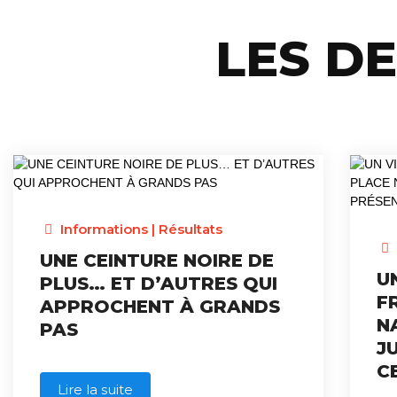
LES D
Informations
|
Résultats
UNE CEINTURE NOIRE DE
U
PLUS… ET D’AUTRES QUI
F
APPROCHENT À GRANDS
N
PAS
J
C
Lire la suite