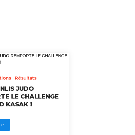
S
tions
|
Résultats
ENLIS JUDO
TE LE CHALLENGE
D KASAK !
ite