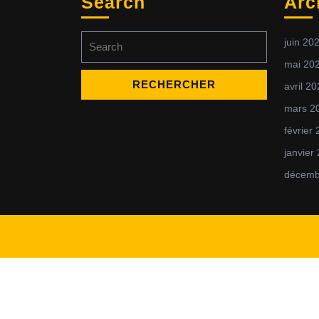
Search
Arc
juin 20
mai 20
avril 2
mars 2
février
janvier
décemb