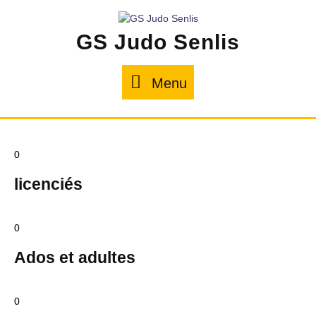
GS Judo Senlis
Menu
0
licenciés
0
Ados et adultes
0