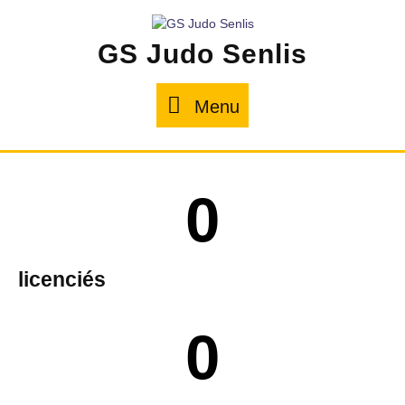
GS Judo Senlis
Menu
0
licenciés
0