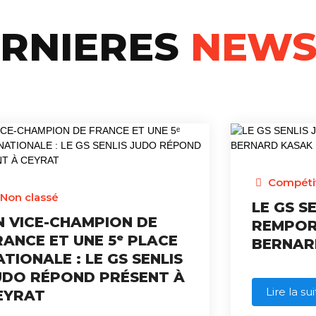
ERNIERES
NEW
Compéti
Non classé
LE GS S
N VICE-CHAMPION DE
REMPOR
RANCE ET UNE 5ᵉ PLACE
BERNAR
ATIONALE : LE GS SENLIS
UDO RÉPOND PRÉSENT À
Lire la su
EYRAT