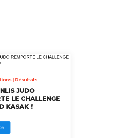
S
tions
|
Résultats
ENLIS JUDO
TE LE CHALLENGE
D KASAK !
ite