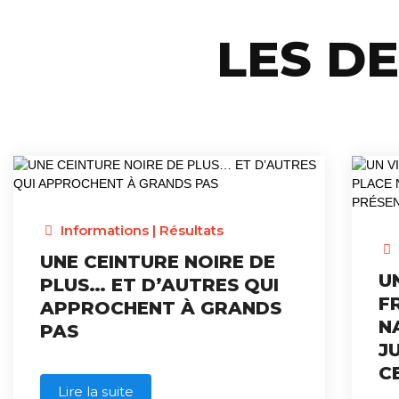
LES D
Informations
|
Résultats
UNE CEINTURE NOIRE DE
U
PLUS… ET D’AUTRES QUI
F
APPROCHENT À GRANDS
N
PAS
J
C
Lire la suite