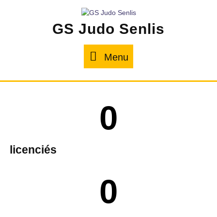
GS Judo Senlis
Menu
0
licenciés
0